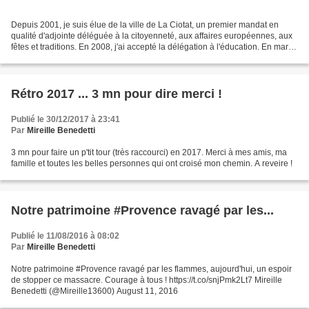
Depuis 2001, je suis élue de la ville de La Ciotat, un premier mandat en
qualité d'adjointe déléguée à la citoyenneté, aux affaires européennes, aux
fêtes et traditions. En 2008, j'ai accepté la délégation à l'éducation. En mars
2020, j'ai souhaité proposer...
Rétro 2017 ... 3 mn pour dire merci !
Publié le 30/12/2017 à 23:41
Par
Mireille Benedetti
3 mn pour faire un p'tit tour (très raccourci) en 2017. Merci à mes amis, ma
famille et toutes les belles personnes qui ont croisé mon chemin. A reveire !
Notre patrimoine #Provence ravagé par les...
Publié le 11/08/2016 à 08:02
Par
Mireille Benedetti
Notre patrimoine #Provence ravagé par les flammes, aujourd'hui, un espoir
de stopper ce massacre. Courage à tous ! https://t.co/snjPmk2Lt7 Mireille
Benedetti (@Mireille13600) August 11, 2016