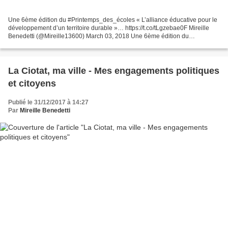
Une 6ème édition du #Printemps_des_écoles « L’alliance éducative pour le
développement d’un territoire durable »… https://t.co/tLgzebae0F Mireille
Benedetti (@Mireille13600) March 03, 2018 Une 6ème édition du
#Printemps_des_écoles " L'alliance éducative...
La Ciotat, ma ville - Mes engagements politiques
et citoyens
Publié le 31/12/2017 à 14:27
Par
Mireille Benedetti