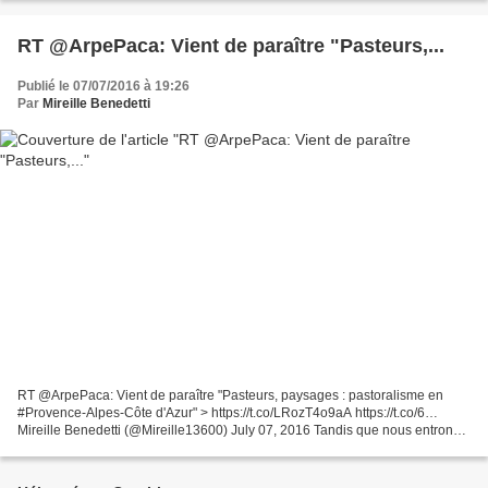
RT @ArpePaca: Vient de paraître "Pasteurs,...
Publié le 07/07/2016 à 19:26
Par
Mireille Benedetti
RT @ArpePaca: Vient de paraître "Pasteurs, paysages : pastoralisme en
#Provence-Alpes-Côte d'Azur" > https://t.co/LRozT4o9aA https://t.co/6…
Mireille Benedetti (@Mireille13600) July 07, 2016 Tandis que nous entrons
dans un nouvel âge géologique, l’anthropocène,...