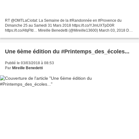
RT @OMTLaCiotat: La Semaine de la #Randonnée en #Provence du
Dimanche 25 au Samedi 31 Mars 2018 https://t.co/YJmUXTpD0R
https://t.co/AfqFfd… Mireille Benedetti (@Mireille13600) March 03, 2018 Du
Dimanche 25 au Samedi 31 Mars 2018, la Randonnée Pédestre...
Une 6ème édition du #Printemps_des_écoles...
Publié le 03/03/2018 à 08:53
Par
Mireille Benedetti