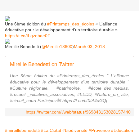
Une 6ème édition du
#Printemps_des_écoles
« L’alliance
éducative pour le développement d’un territoire durable »…
https://t.co/tLgzebae0F
Mireille Benedetti (
@Mireille13600
)
March 03, 2018
Mireille Benedetti on Twitter
Une 6ème édition du #Printemps_des_écoles " L'alliance
éducative pour le développement d'un territoire durable "
#Culture_régionale, #patrimoine, #école_des_médias,
#recueil _initiatives_associatives, #EEDD, #Nature_en_ville,
#circuit_court Participez🌺 https://t.co/cfXtA4aGQj
https://twitter.com/i/web/status/969843153028157440
#mireillebenedetti
#La Ciotat
#Biodiversité
#Provence
#Education