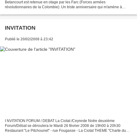
Betancourt est retenue en otage par les Farc (Forces armées
révolutionnaires de la Colombie). Un triste anniversaire qui m'amène à
partager avec les lectrices et les lecteurs de...
INVITATION
Publié le 20/02/2008 à 23:42
I NVITATION FORUM / DEBAT La Ciotat /Ceyreste Notre deuxième
Forum/Débat se déroulera le Mardi 26 février 2008 de 19h00 à 20h30
Restaurant "Le Pitchounet" - rue Fougasse - La Ciotat THEME "Charte du
Nouveau Centre pour les Elections municipales" Ce Forum...