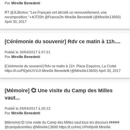
Par
Mireille Benedetti
RT @JLBorloo: "Les Français ont décidé un renouvellement, une
recomposition." • #JT20h @France2tv Mireille Benedetti (@Mireille13600)
April 30, 2017
[Cérémonie du souvenir] Rdv ce matin à 11h....
Publié le 30/04/2017 à 07:21
Par
Mireille Benedetti
[Cérémonie du souvenir] Rdv ce matin à 11h. Place Esquiros, La Ciotat
https://t.co/FtQxhUV1UI Mireille Benedetti (@Mireille13600) April 30, 2017
[Mémoire] 💞 Une visite du Camp des Milles
vaut...
Publié le 28/04/2017 à 20:12
Par
Mireille Benedetti
[Mémoire] 💞 Une visite du Camp des Milles vaut tous les discours 👬👫👬
@campdesmilles @Mireille13600 https://t.co/HxLUPmNjvW Mireille