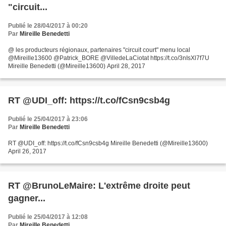
"circuit...
Publié le 28/04/2017 à 00:20
Par
Mireille Benedetti
@ les producteurs régionaux, partenaires "circuit court" menu local
@Mireille13600 @Patrick_BORE @VilledeLaCiotat https://t.co/3nIsXl7f7U
Mireille Benedetti (@Mireille13600) April 28, 2017
RT @UDI_off: https://t.co/fCsn9csb4g
Publié le 25/04/2017 à 23:06
Par
Mireille Benedetti
RT @UDI_off: https://t.co/fCsn9csb4g Mireille Benedetti (@Mireille13600)
April 26, 2017
RT @BrunoLeMaire: L'extrême droite peut
gagner...
Publié le 25/04/2017 à 12:08
Par
Mireille Benedetti