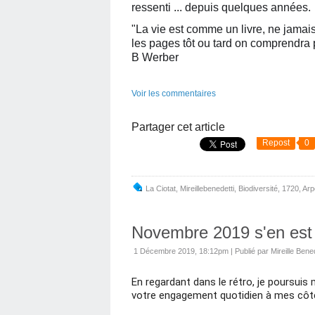
ressenti ... depuis quelques années.
"La vie est comme un livre, ne jamai
les pages tôt ou tard on comprendra
B Werber
Voir les commentaires
Partager cet article
Repost
0
La Ciotat
,
Mireillebenedetti
,
Biodiversité
,
1720
,
Arp
Novembre 2019 s'en est 
1 Décembre 2019, 18:12pm
|
Publié par Mireille Bened
En regardant dans le rétro, je poursuis m
votre engagement quotidien à mes côt