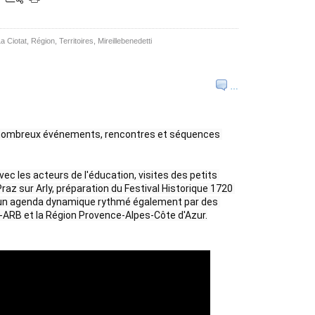
a Ciotat
,
Région
,
Territoires
,
Mireillebenedetti
…
e nombreux événements, rencontres et séquences 
ec les acteurs de l'éducation, visites des petits 
az sur Arly, préparation du Festival Historique 1720 
... un agenda dynamique rythmé également par des 
ARB et la Région Provence-Alpes-Côte d'Azur.