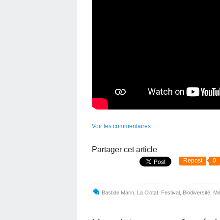
Voir les commentaires
Partager cet article
Repost
0
Bastide Marin
,
La Ciotat
,
Festival
,
Biodiversité
,
Mir