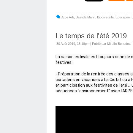
Arpe Arb
,
Bastide Marin
,
Biodiversité
,
Education
,
L
Le temps de l'été 2019
30 Août 2019, 13:18pm
|
Publié par Mireille Benedetti
La saison estivale est toujours riche d
festives. 
- Préparation de la rentrée des classes av
ciotadens en vacances à La Ciotat ou à Pr
et participation aux festivités de l'été 
séquences "environnement" avec l'ARPE-