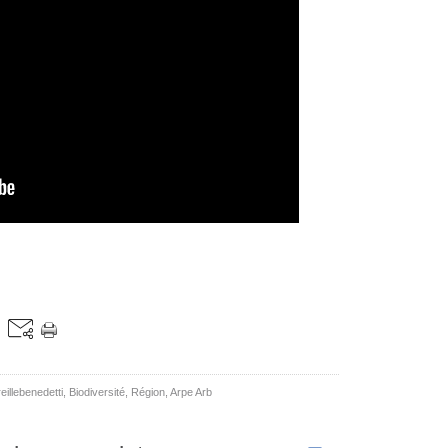
eillebenedetti
,
Biodiversité
,
Région
,
Arpe Arb