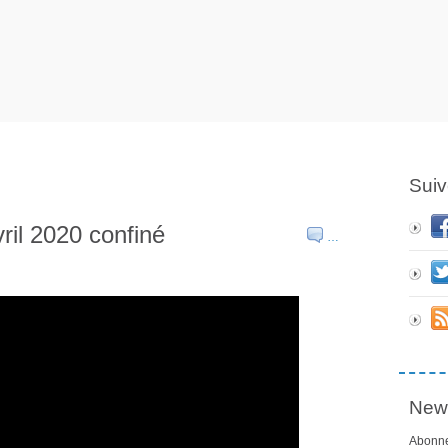
Suiv
vril 2020 confiné
…
News
Abonne