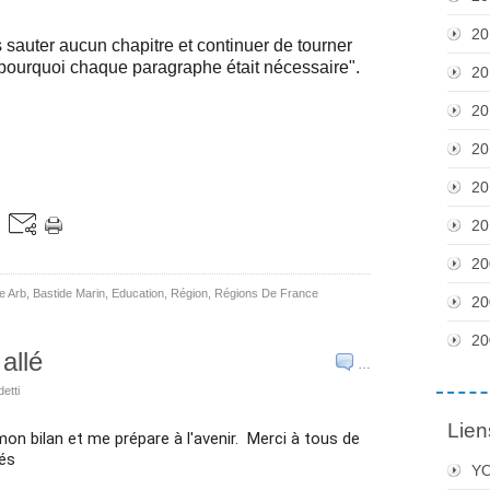
20
s sauter aucun chapitre et continuer de
tourner
 pourquoi chaque paragraphe était nécessaire".
20
20
20
20
20
20
e Arb
,
Bastide Marin
,
Education
,
Région
,
Régions De France
20
20
allé
…
etti
Lien
on bilan et me prépare à l'avenir. 
Merci à tous de 
és
Y