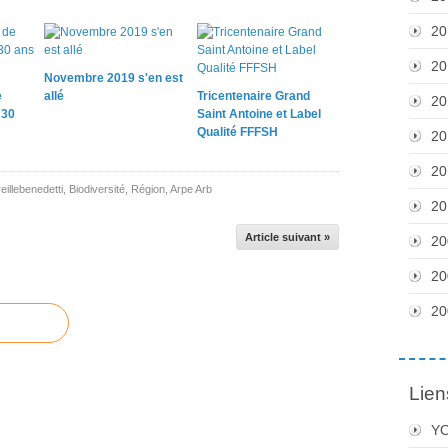
20
20
Novembre 2019 s'en est
e
allé
Tricentenaire Grand
20
 30
Saint Antoine et Label
Qualité FFFSH
20
20
eillebenedetti
,
Biodiversité
,
Région
,
Arpe Arb
20
Article suivant »
20
20
20
Lien
Y