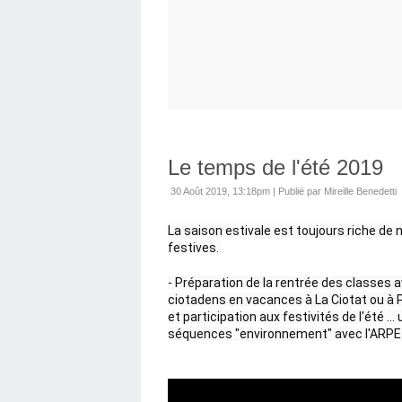
Le temps de l'été 2019
30 Août 2019, 13:18pm
|
Publié par Mireille Benedetti
La saison estivale est toujours riche d
festives. 
- Préparation de la rentrée des classes av
ciotadens en vacances à La Ciotat ou à Pr
et participation aux festivités de l'été 
séquences "environnement" avec l'ARPE-