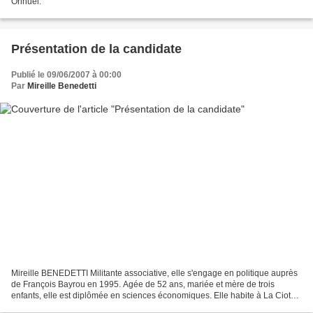
Orihuel.
Présentation de la candidate
Publié le 09/06/2007 à 00:00
Par
Mireille Benedetti
Mireille BENEDETTI Militante associative, elle s'engage en politique auprès
de François Bayrou en 1995. Agée de 52 ans, mariée et mère de trois
enfants, elle est diplômée en sciences économiques. Elle habite à La Ciotat
où elle développe depuis 25 ans...