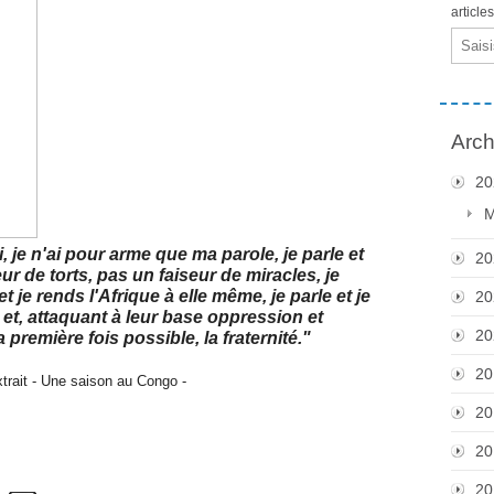
article
Email
Arch
20
M
 je n'ai pour arme que ma parole, je parle et
20
eur de torts, pas un faiseur de miracles, je
t je rends l'Afrique à elle même, je parle et je
20
 et, attaquant à leur base oppression et
20
 première fois possible, la fraternité."
20
on au Congo -
20
20
20