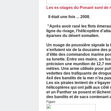
Les ex-otages du Ponant sont de r
Il était une fois ... 2008
,
"Après avoir rasé les flots émera
ligne du rivage, l'hélicoptère d'at
éparses du désert somalien.
Un nuage de poussière signale la t
s'enfuient six de la douzaine des pi
d'élite des commandos marine posté 
sa lunette. Entre ses mains, un fus
précision une munition de 12,7 mm,
mètres. Une arme utilisée pour pu
vedettes des trafiquants de drogue
4x4 des bandits de la mer n'ira pas
Les six pirates tentent de s'égayer
hélicoptères qui ont jailli aux côté
et un Panther se posent et lâchen
des bandits et de sacs contenant a
Figaro