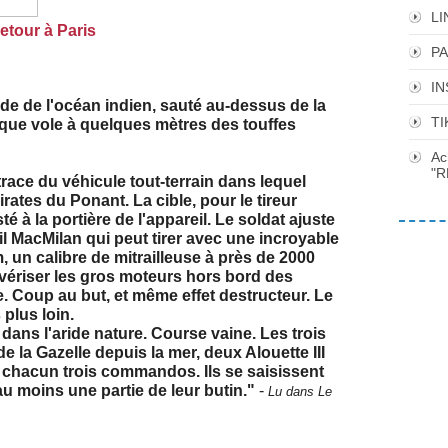
LI
etour à Paris
P
I
ude de l'océan indien, sauté au-dessus de la
TI
taque vole à quelques mètres des touffes
Ac
"R
race du véhicule tout-terrain dans lequel
rates du Ponant. La cible, pour le tireur
à la portière de l'appareil. Le soldat ajuste
il MacMilan qui peut tirer avec une incroyable
 un calibre de mitrailleuse à près de 2000
lvériser les gros moteurs hors bord des
. Coup au but, et même effet destructeur. Le
 plus loin.
 dans l'aride nature. Course vaine. Les trois
 de la Gazelle depuis la mer, deux Alouette III
t chacun trois commandos. Ils se saisissent
u moins une partie de leur butin."
-
Lu dans Le