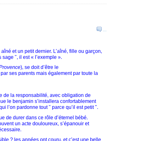
…
né et un petit dernier. L’aîné, fille ou garçon,
s sage ", il est « l’exemple ».
n Provence
), se doit d’être le
 par ses parents mais également par toute la
e de la responsabilité, avec obligation de
que le benjamin s’installera confortablement
ui l’on pardonne tout " parce qu’il est petit ".
ue de durer dans ce rôle d’éternel bébé.
souvent un acte douloureux, s’épanouir et
écessaire.
ble ? les années ont couru, et c’est une belle