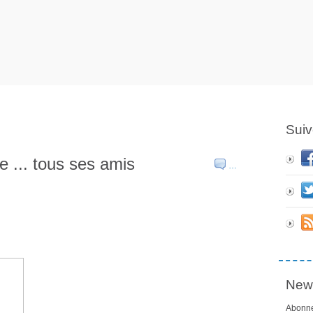
Suiv
e ... tous ses amis
…
News
Abonne