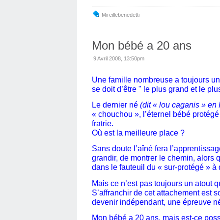
Mireillebenedetti
Mon bébé a 20 ans
9 Avril 2008, 13:50pm
Une famille nombreuse a toujours un aî
se doit d’être " le plus grand et le plu
Le dernier né
(dit « lou caganis » e
« chouchou », l’éternel bébé protégé
fratrie.
Où est la meilleure place ?
Sans doute l’aîné fera l’apprentissag
grandir, de montrer le chemin, alors 
dans le fauteuil du « sur-protégé » à q
Mais ce n’est pas toujours un atout q
S’affranchir de cet attachement est 
devenir indépendant, une épreuve n
Mon bébé a 20 ans, mais est-ce possi