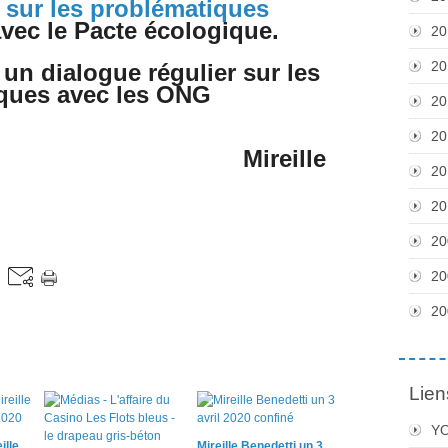
 sur les problématiques
vec le Pacte écologique.
20
20
 un dialogue régulier sur les
ques avec les ONG
20
20
eille
20
20
20
20
20
Lien
Y
ille
Mireille Benedetti un 3