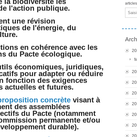
 la biodiversité les
article
e l'action publique.
Email
nt une révision
iques de l'énergie, du
lture.
Arch
tions en cohérence avec les
20
ons du Pacte écologique.
M
utils économiques, juridiques,
20
atifs pour adapter ou réduire
 fonction des exigences
20
 actuelles et futures.
20
proposition concrète
visant à
20
ment des assemblées
jectifs du Pacte (notamment
20
 commission permanente et/ou
éveloppement durable).
20
20