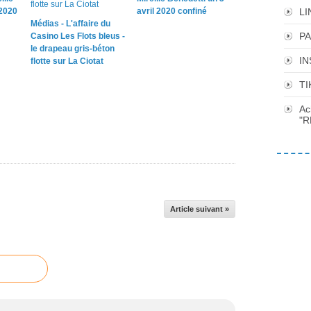
 2020
avril 2020 confiné
LI
Médias - L'affaire du
P
Casino Les Flots bleus -
le drapeau gris-béton
I
flotte sur La Ciotat
TI
Ac
"R
Article suivant »