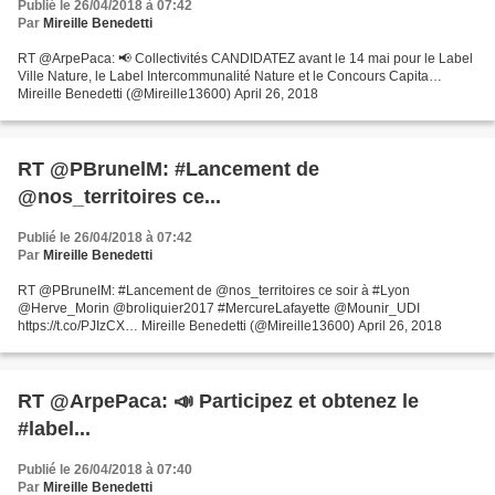
Publié le 26/04/2018 à 07:42
Par
Mireille Benedetti
RT @ArpePaca: 📢 Collectivités CANDIDATEZ avant le 14 mai pour le Label
Ville Nature, le Label Intercommunalité Nature et le Concours Capita…
Mireille Benedetti (@Mireille13600) April 26, 2018
RT @PBrunelM: #Lancement de
@nos_territoires ce...
Publié le 26/04/2018 à 07:42
Par
Mireille Benedetti
RT @PBrunelM: #Lancement de @nos_territoires ce soir à #Lyon
@Herve_Morin @broliquier2017 #MercureLafayette @Mounir_UDI
https://t.co/PJIzCX… Mireille Benedetti (@Mireille13600) April 26, 2018
RT @ArpePaca: 📣 Participez et obtenez le
#label...
Publié le 26/04/2018 à 07:40
Par
Mireille Benedetti