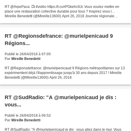
RT @ArpePaca: 📺 #vidéo https://t.co/rPGkehc9Jc Vous voulez mettre en
place une restauration collective durable pour tous ? Inspirez vous l…
Mireille Benedetti (@Mireille13600) April 26, 2018 Journée régionale
organisée par l'ARPE PACA & ses partenaires...
RT @Regionsdefrance: @murielpenicaud 9
Régions...
Publié le 26/04/2018 à 07:05
Par
Mireille Benedetti
RT @Regionsdefrance: @murielpenicaud 9 Régions métropolitaines sur 13
expérimentent déjà l'#apprentissage jusqu'à 30 ans depuis 2017 ! Mireille
Benedetti (@Mireille13600) April 26, 2018
RT @SudRadio: "A @murielpenicaud je dis :
vous...
Publié le 26/04/2018 à 06:52
Par
Mireille Benedetti
RT @SudRadio: "A @murielpenicaud je dis : vous allez dans le mur. Vous