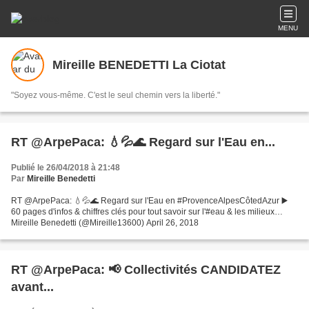
MENU
Mireille BENEDETTI La Ciotat
"Soyez vous-même. C'est le seul chemin vers la liberté."
RT @ArpePaca: 💧💦🌊 Regard sur l'Eau en...
Publié le 26/04/2018 à 21:48
Par
Mireille Benedetti
RT @ArpePaca: 💧💦🌊 Regard sur l'Eau en #ProvenceAlpesCôtedAzur ▶️
60 pages d'infos & chiffres clés pour tout savoir sur l'#eau & les milieux…
Mireille Benedetti (@Mireille13600) April 26, 2018
RT @ArpePaca: 📢 Collectivités CANDIDATEZ
avant...