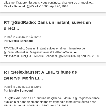
allez tuer l'#apprentissage si vous continuez, changez de braquet, é…
Mireille Benedetti (@Mireille13600) April 26, 2018
RT @SudRadio: Dans un instant, suivez en
direct...
Publié le 26/04/2018 à 06:52
Par
Mireille Benedetti
RT @SudRadio: Dans un instant, suivez en direct l’interview de
@RenaudMuselier Réagissez avec #SudRadioMatin ! ➡️
https://t.co/rFJl3zQCJ… Mireille Benedetti (@Mireille13600) April 26, 2018
RT @telexhauser: A LIRE tribune de
@Herve_Morin Et...
Publié le 24/04/2018 à 22:40
Par
Mireille Benedetti
RT @telexhauser: A LIRE tribune de @Herve_Morin Et @Regionsdefrance
publiée hier dans @lemondefr #pacte #girondin #territoires réussir ense…
Mireille Benedetti (@Mireille13600) April 24, 2018