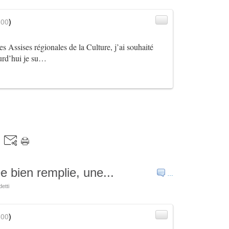
600
)
es Assises régionales de la Culture, j’ai souhaité
ourd’hui je su…
e bien remplie, une...
…
etti
600
)