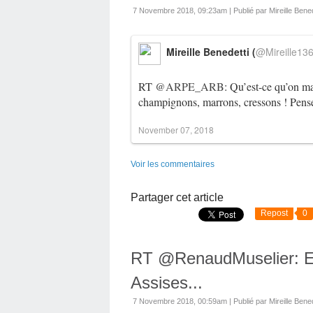
7 Novembre 2018, 09:23am
|
Publié par Mireille Bened
Mireille Benedetti (
@Mireille13
RT
@ARPE_ARB
: Qu’est-ce qu’on m
champignons, marrons, cressons ! Pense
November 07, 2018
Voir les commentaires
Partager cet article
Repost
0
RT @RenaudMuselier: En
Assises...
7 Novembre 2018, 00:59am
|
Publié par Mireille Bened