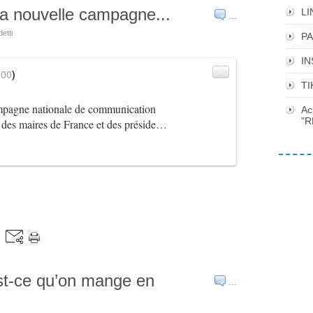
a nouvelle campagne...
LI
…
etti
P
I
600
)
TI
ampagne nationale de communication
Ac
"R
 des maires de France et des préside…
-ce qu’on mange en
…