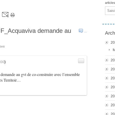
article
Email
@JF_Acquaviva demande au
…
Arch
20
etti
M
20
600
)
20
demande au gvt de co-construire avec l’ensemble
20
les Territoir…
20
20
20
20