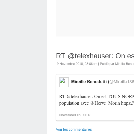
RT @telexhauser: On 
9 Novembre 2018, 23:06pm
|
Publié par Mireille Bened
Mireille Benedetti (
@Mireille13
RT
@telexhauser
: On est TOUS NO
population avec
@Herve_Morin
https:
November 09, 2018
Voir les commentaires