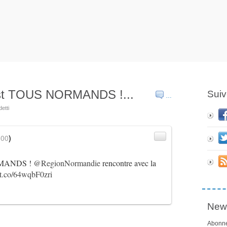
est TOUS NORMANDS !...
Suiv
…
etti
600
)
RMANDS !
@RegionNormandie
rencontre avec la
//t.co/64wqbF0zri
News
Abonne