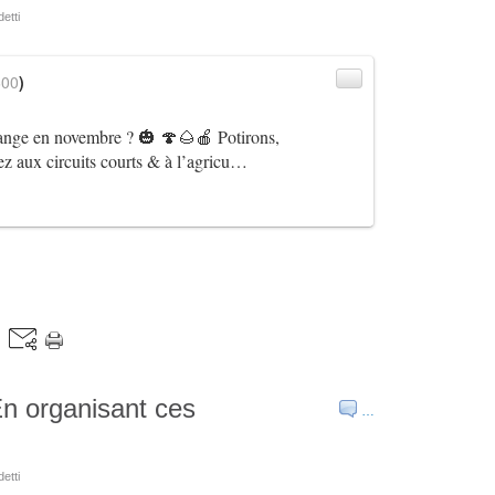
etti
600
)
ange en novembre ? 🎃 🍄🌰🍎 Potirons,
z aux circuits courts & à l’agricu…
 organisant ces
…
etti