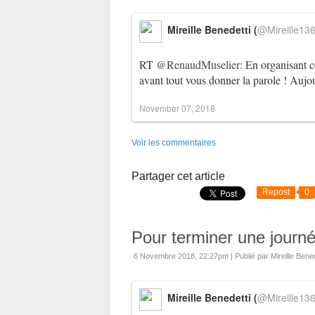
Mireille Benedetti (
@Mireille13
RT
@RenaudMuselier
: En organisant c
avant tout vous donner la parole ! Auj
November 07, 2018
Voir les commentaires
Partager cet article
Repost
0
Pour terminer une journé
6 Novembre 2018, 22:27pm
|
Publié par Mireille Bened
Mireille Benedetti (
@Mireille13