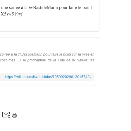
 une soirée à la
@BastideMarin
pour faire le point
o/8X5sw519yf
soirée à la @BastideMarin pour faire le point sur la mise en
 costumes ...), le programme de la Fête de la Nature, les
https://twitter.com/i/web/status/1059920290120167424