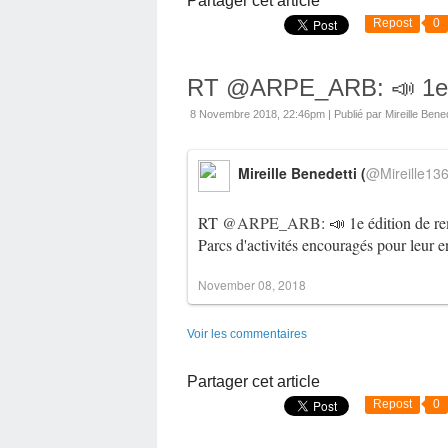
Partager cet article
Repost
0
RT @ARPE_ARB: 📣 1e éd
8 Novembre 2018, 22:46pm
|
Publié par Mireille Bened
Mireille Benedetti (
@Mireille13
RT
@ARPE_ARB
: 📣 1e édition de 
Parcs d'activités encouragés pour le
November 08, 2018
Voir les commentaires
Partager cet article
Repost
0