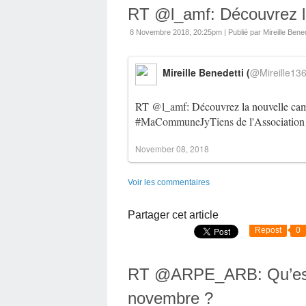
RT @l_amf: Découvrez l
8 Novembre 2018, 20:25pm
|
Publié par Mireille Bened
Mireille Benedetti (
@Mireille13
RT
@l_amf
: Découvrez la nouvelle c
#MaCommuneJyTiens
de l'Association
November 08, 2018
Voir les commentaires
Partager cet article
Repost
0
RT @ARPE_ARB: Qu’est
novembre ?