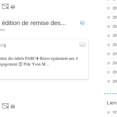
20
20
ition de remise des...
…
20
etti
20
600
)
20
20
remise des labels PARC➕ Bravo également aux 4
20
ur engagement 👏 Pôle Yvon M…
20
20
Lien
Y