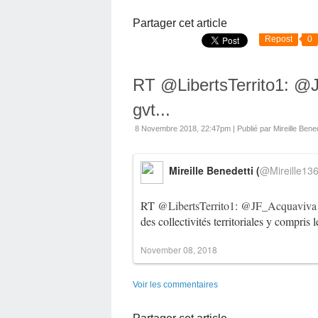
Partager cet article
Repost
0
RT @LibertsTerrito1: 
gvt...
8 Novembre 2018, 22:47pm
|
Publié par Mireille Bened
Mireille Benedetti (
@Mireille13
RT
@LibertsTerrito1
:
@JF_Acquaviva
des collectivités territoriales y compris 
November 08, 2018
Voir les commentaires