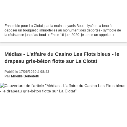
Ensemble pour La Ciotat, par la main de yanis Bouti - lycéen, a tenu à
déposer un bouquet d’immortelles au monument des déportés - symbole de
la résistance jusqu’au bout. « En ce 18 juin 2020, je lance un appel aux
citoyens de notre ville. Le 28 juin...
Médias - L'affaire du Casino Les Flots bleus - le
drapeau gris-béton flotte sur La Ciotat
Publié le 17/06/2020 à 08:43
Par
Mireille Benedetti