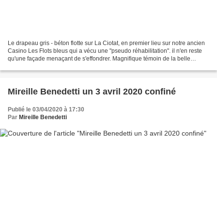
Le drapeau gris - béton flotte sur La Ciotat, en premier lieu sur notre ancien
Casino Les Flots bleus qui a vécu une "pseudo réhabilitation". il n'en reste
qu'une façade menaçant de s'effondrer. Magnifique témoin de la belle
époque, de notre ville classée...
Mireille Benedetti un 3 avril 2020 confiné
Publié le 03/04/2020 à 17:30
Par
Mireille Benedetti