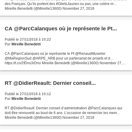
des Français. Qu’ils portent des #GiletsJaunes ou pas, une colère m…
Mireille Benedetti (@Mireille13600) November 27, 2018
CA @ParcCalanques où je représente le Pt...
Publié le 27/11/2018 à 10:22
Par
Mireille Benedetti
CA @ParcCalanques où je représente le Pt @RenaudMuselier
@MaRegionSud @ARPE_ARB pour un partenariat de projets et d…
https://t.co/2fDns3rDno Mireille Benedetti (@Mireille13600) November 27,
2018 CA @ParcCalanques où je représente le Pt @RenaudMuselier...
RT @DidierReault: Dernier conseil...
Publié le 27/11/2018 à 10:12
Par
Mireille Benedetti
RT @DidierReault: Dernier conseil d’administration @ParcCalanques qui
doit être renouvelé au bout de 6 ans. L’occasion de remercier les mem…
Mireille Benedetti (@Mireille13600) November 27, 2018