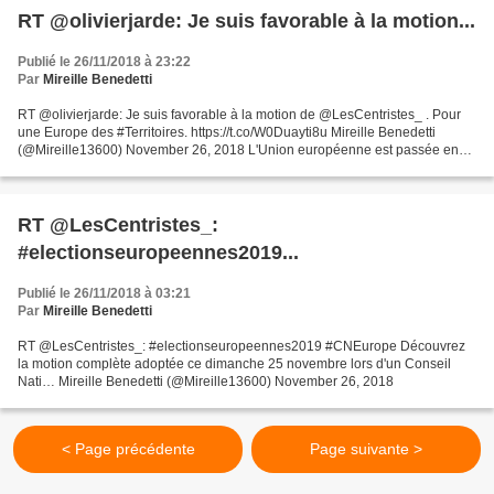
RT @olivierjarde: Je suis favorable à la motion...
Publié le 26/11/2018 à 23:22
Par
Mireille Benedetti
RT @olivierjarde: Je suis favorable à la motion de @LesCentristes_ . Pour
une Europe des #Territoires. https://t.co/W0Duayti8u Mireille Benedetti
(@Mireille13600) November 26, 2018 L'Union européenne est passée en
quelques années d'une grave crise financière...
RT @LesCentristes_:
#electionseuropeennes2019...
Publié le 26/11/2018 à 03:21
Par
Mireille Benedetti
RT @LesCentristes_: #electionseuropeennes2019 #CNEurope Découvrez
la motion complète adoptée ce dimanche 25 novembre lors d'un Conseil
Nati… Mireille Benedetti (@Mireille13600) November 26, 2018
< Page précédente
Page suivante >