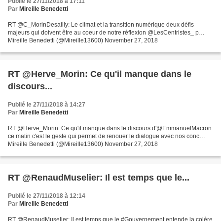
Publié le 27/11/2018 à 17:11
Par
Mireille Benedetti
RT @C_MorinDesailly: Le climat et la transition numérique deux défis
majeurs qui doivent être au coeur de notre réflexion @LesCentristes_ p…
Mireille Benedetti (@Mireille13600) November 27, 2018
RT @Herve_Morin: Ce qu'il manque dans le
discours...
Publié le 27/11/2018 à 14:27
Par
Mireille Benedetti
RT @Herve_Morin: Ce qu'il manque dans le discours d'@EmmanuelMacron
ce matin c'est le geste qui permet de renouer le dialogue avec nos conc…
Mireille Benedetti (@Mireille13600) November 27, 2018
RT @RenaudMuselier: Il est temps que le...
Publié le 27/11/2018 à 12:14
Par
Mireille Benedetti
RT @RenaudMuselier: Il est temps que le #Gouvernement entende la colère