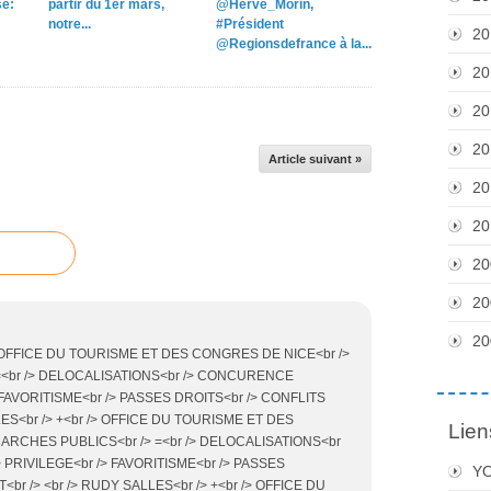
e:
partir du 1er mars,
@Herve_Morin,
notre...
#Président
20
@Regionsdefrance à la...
20
20
20
Article suivant »
20
20
20
20
20
/> OFFICE DU TOURISME ET DES CONGRES DE NICE<br />
 =<br /> DELOCALISATIONS<br /> CONCURENCE
 FAVORITISME<br /> PASSES DROITS<br /> CONFLITS
LES<br /> +<br /> OFFICE DU TOURISME ET DES
Lien
MARCHES PUBLICS<br /> =<br /> DELOCALISATIONS<br
PRIVILEGE<br /> FAVORITISME<br /> PASSES
Y
<br /> <br /> RUDY SALLES<br /> +<br /> OFFICE DU