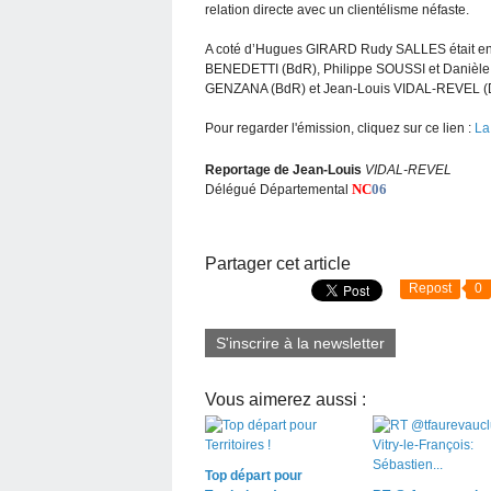
relation directe avec un clientélisme néfaste.
A coté d’Hugues GIRARD Rudy SALLES était ento
BENEDETTI (BdR), Philippe SOUSSI et Danièl
GENZANA (BdR) et Jean-Louis VIDAL-REVEL (
Pour regarder l'émission, cliquez sur ce lien :
La 
Reportage de Jean-Louis
VIDAL-REVEL
NC
06
Délégué Départemental
Partager cet article
Repost
0
S'inscrire à la newsletter
Vous aimerez aussi :
Top départ pour