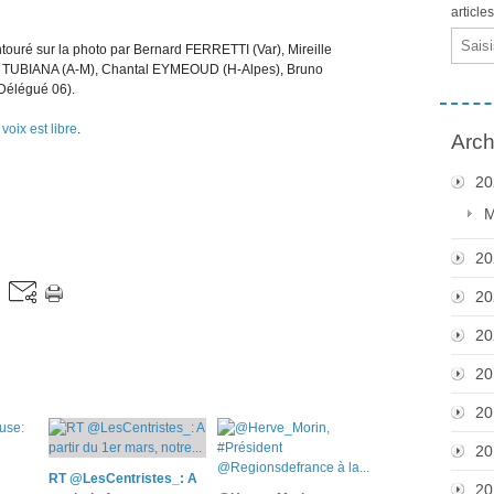
article
Email
uré sur la photo par Bernard FERRETTI (Var), Mireille
e TUBIANA (A-M), Chantal EYMEOUD (H-Alpes), Bruno
Délégué 06).
voix est libre
.
Arch
20
M
20
20
20
20
20
20
RT @LesCentristes_: A
20