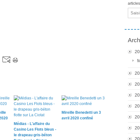
article
Email
Arch
20
M
20
20
20
20
ille
Mireille Benedetti un 3
20
 2020
avril 2020 confiné
Médias - L'affaire du
20
Casino Les Flots bleus -
le drapeau gris-béton
20