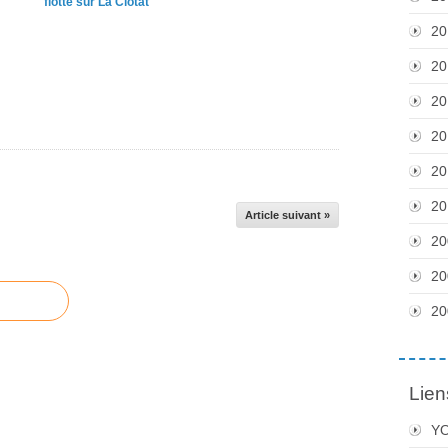
flotte sur La Ciotat
20
20
20
20
20
20
Article suivant »
20
20
20
Lien
Y