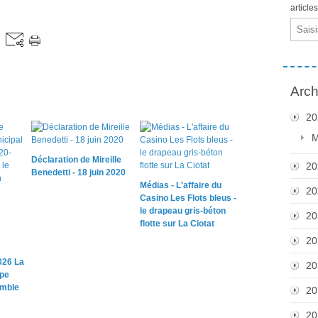
article
Email
Arch
20
M
Déclaration de Mireille
20
Benedetti - 18 juin 2020
Médias - L'affaire du
20
Casino Les Flots bleus -
le drapeau gris-béton
20
flotte sur La Ciotat
20
026 La
20
upe
emble
20
20