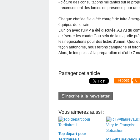
- clôture des consultations militantes sur le pro
- recensement des forces en présence pour un
Chaque chef de file a été chargé de faire émerg
équipes de terrain.
L'union avec l'UMP a été discutée. Au vu du cont
de "serrer les coudes" au sein de la majorité pr
les négociations pour des listes d'union. Quoi q
façon autonome, nous ferons campagne et feron
Alors, le temps est à la préparation et d'ci le 7
Partager cet article
Repost
0
S'inscrire à la newsletter
Vous aimerez aussi :
Top départ pour
Territoires !
RT @tfaurevauclus