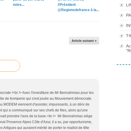
notre...
#Président
LI
@Regionsdefrance à la...
P
I
TI
Article suivant »
Ac
"R
rate !<br /> Avec l'investiture de Mr Bennahmias pour les
tie de tromperie qui s'est jouée au Mouvement démocrate.
au MODEM viennent d'assister, impuissants, à un déni de
 qui a communiqué sur ses chefs de files, alors qu'une
evait prendre l'avis de la base.<br /> Mr Bennahmias siège
al Provence Alpes Côte d'Azur, il a su, par opportunisme,
s Artigues qui auraient mérité de porter le maillot de tête