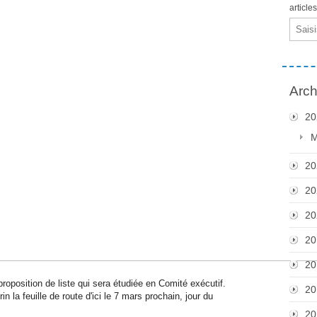
article
Email
Arch
20
M
20
20
20
20
20
roposition de liste qui sera étudiée en Comité exécutif.
20
n la feuille de route d'ici le 7 mars prochain, jour du
20