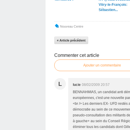
Vitry-le-François:
Sébastien...
Nouveau Centre
« Article précédent
Commenter cet article
Ajouter un commentaire
L
lucie
08/02/2009 20:57
BENNAHMIAS, un candidat anti démoc
européennes, c'est une nouvelle par
<br /> Les derniers EX- UFD restés 
démocratie au sein de ce mouvement
pseudo-consultation des militants d
à gauche+ au sein du Conseil Région
éliminer tous les candidats dont Gille