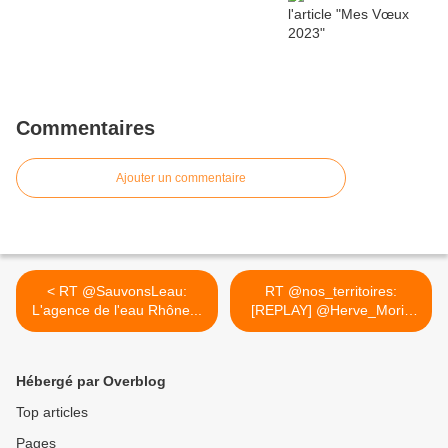
Commentaires
Ajouter un commentaire
< RT @SauvonsLeau:
RT @nos_territoires:
L'agence de l'eau Rhône...
[REPLAY] @Herve_Morin
,... >
Hébergé par Overblog
Top articles
Pages