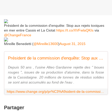
Président de la commission d'enquête: Stop aux rejets toxiques
en mer entre Cassis et La Ciotat
https://t.co/XVFwlaQKIs
via
@ChangeFrance
Mireille Benedetti (
@Mireille13600
)
August 31, 2015
Président de la commission d'enquête: Stop aux rejets toxiques en mer entre Cassis et La Ciotat
Depuis 50 ans , l'usine Alteo Gardanne rejette des " boues
rouges ", issues de sa production d'alumine, dans la fosse
de la Cassidaigne. 20 millions de tonnes de résidus solides
se sont ainsi accumulés au fond de l'eau .
https://www.change.org/p/pr%C3%A9sident-de-la-commission-d-enqu%C3%AAte-stop-aux-rejets-toxiques-en-mer-entre-cassis-et-la-ciotat?recruiter=43754383&utm_source=share_sponsor&utm_medium=twitter&utm_campaign=share_twitter_responsive
Partager