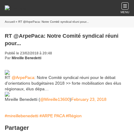
MENU
Accueil
» RT @ArpePaca: Notre Comité syndical réuni pour...
RT @ArpePaca: Notre Comité syndical réuni
pour...
Publié le 23/02/2018 à 20:48
Par
Mireille Benedetti
RT
@ArpePaca
: Notre Comité syndical réuni pour le débat
d'orientations budgétaires 2018 >> forte mobilisation des élus
régionaux, élus dépa…
Mireille Benedetti (
@Mireille13600
)
February 23, 2018
#mireillebenedetti
#ARPE PACA
#Région
Partager